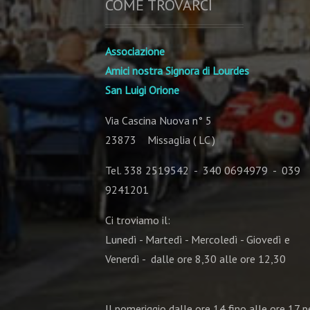
COME TROVARCI
Associazione
Amici nostra Signora di Lourdes
San Luigi Orione
Via Cascina Nuova n° 5
23873 Missaglia ( LC )
Tel. 338 2519542 - 340 0694979 - 039
9241201
Ci troviamo il:
Lunedì - Martedì - Mercoledì - Giovedì e
Venerdì - dalle ore 8,30 alle ore 12,30
Il pomeriggio dalle ore 14 fino alle ore 17 pe