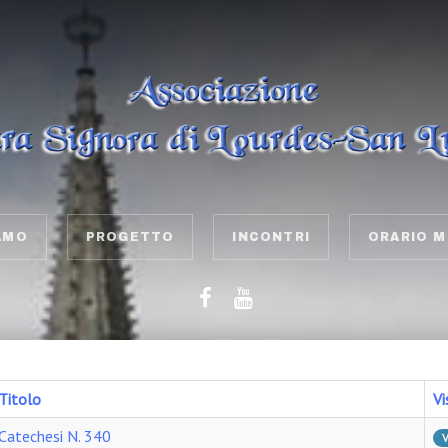
AMO
PROGETTO
INCONTRI
ORARIO M
Titolo
Vi
Catechesi N. 340
V