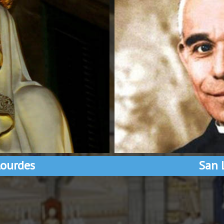
ourdes
San 