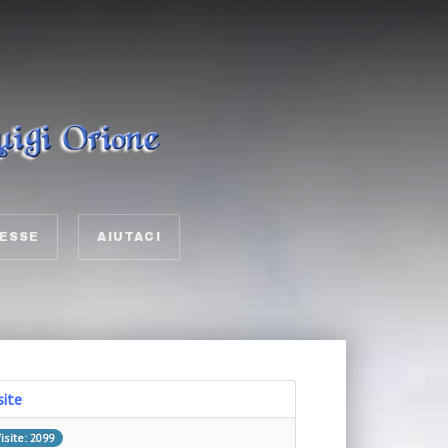
ESSE
AIUTACI
site
isite: 2099