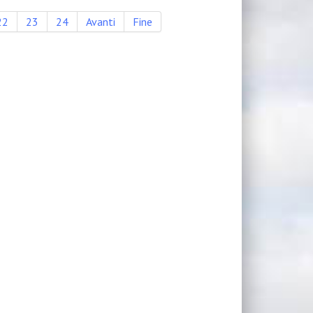
22
23
24
Avanti
Fine