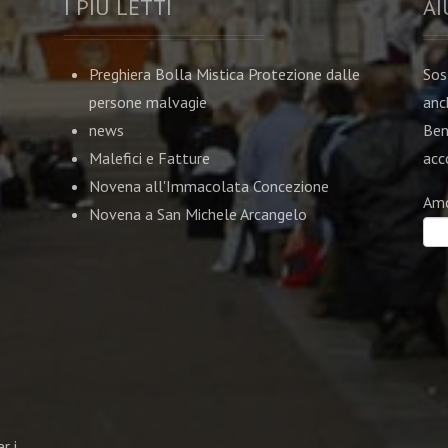
I PIU LETTI
AI
Preghiera Bolla Mistica Protezione dalle
Sos
persone malvagie
anc
news
Ben
Malefici e Fatture
acco
Novena all'Immacolata Concezione
Am
Novena a San Michele Arcangelo
r i