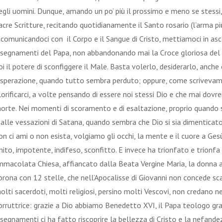
egli uomini. Dunque, amando un po’ più il prossimo e meno se stessi
acre Scritture, recitando quotidianamente il Santo rosario (l’arma p
 comunicandoci con
il Corpo e il Sangue di Cristo, mettiamoci in as
nsegnamenti del Papa, non abbandonando mai
la Croce
gloriosa del
oi il potere di sconfiggere il Male. Basta volerlo, desiderarlo, anch
isperazione, quando tutto sembra perduto; oppure, come scriveva
lorificarci, a volte pensando di essere noi stessi Dio e che mai dov
orte. Nei momenti di scoramento e di esaltazione, proprio quando
 alle vessazioni di Satana, quando sembra che Dio si sia dimenticato
on ci ami o non esista, volgiamo gli occhi, la mente e il cuore a Ge
inito, impotente, indifeso, sconfitto. E invece ha trionfato e trionf
mmacolata Chiesa, affiancato dalla Beata Vergine Maria, la donna av
orona con 12 stelle, che nell’Apocalisse di Giovanni non concede s
olti sacerdoti, molti religiosi, persino molti Vescovi, non credano n
orruttrice: grazie a Dio abbiamo Benedetto XVI, il Papa teologo gr
nsegnamenti ci ha fatto riscoprire la bellezza di Cristo e la nefande