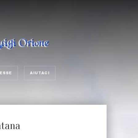
ESSE
AIUTACI
atana