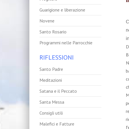
I
Guarigione e liberazione
Novene
C
n
Santo Rosario
i
Programmi nelle Parrocchie
D
B
RIFLESSIONI
N
Santo Padre
b
c
Meditazioni
c
Satana e il Peccato
M
Santa Messa
p
r
Consigli utili
r
Malefici e Fatture
f