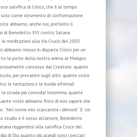
oce salvifica di Cristo, che è al tempo
non solo come strumento di conformazione
olte abbiamo, anche noi, preferito il
hesi di Benedetto XVI contro Satana
 le meditazioni alla Via Crucis del 2005
oi abbiamo messo in disparte Cristo per un
rto le porte della nostra anima al Maligno
generosamente concesso dal Creatore; quante
cola, per prevalere sugli altri; quante volte
 le tentazioni e le insidie infernali
a la strada più comoda! Insomma, quante
uante volte abbiamo finto di non sapere che
o: “Nel nome mio scaccerete i dèmoni”. E’ ciò
llo studio e il sesso all’amore, Benedetto
atana reggendosi alla salvifica Croce del
rdia
di Dio quanto più grandi sono i peccati