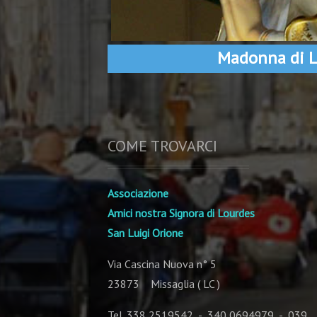
Madonna di L
COME TROVARCI
Associazione
Amici nostra Signora di Lourdes
San Luigi Orione
Via Cascina Nuova n° 5
23873 Missaglia ( LC )
Tel. 338 2519542 - 340 0694979 - 039