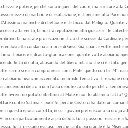
icchezza e potere, perchè sono inganni del cuore, ma a mirare alla Cr
tesso mezzo di martirio e di esaltazione, e di pensare alla Pace 
ll’Altissimo ma anche di ribellione e distacco dal Maligno. “Quante v
uccesso alla verità, la nostra reputazione alla giustizia”: le catec
embrano la naturale prosecuzione di ciò che scrisse da Cardinale per
iferendosi alla condanna a morte di Gesù. Già, quante volte anche n
ttimo di piacere e di auto-glorificazione; quante volte abbiamo ape
acendo finta di nulla, abusando del libero arbitrio che ci è stato 
olte siamo scesi a compromessi con il Male, quello con la “M” maius
on abbiamo neanche accennato un timido tentativo di reazione contro
ascondendoci dietro a una falsa debolezza solo perché ci sembrav
olte avremmo potuto ribellarci al Male e non lo abbiamo fatto? Q
ottare contro Satana si può? Sì, perché Cristo ci ha dato un comand
he in questa epoca corrotta, in cui i giovani preferiscono la droga a
VI ricorda particolarmente ai più deboli: tutti possono resistere a S
essia. Tutti, nessuno escluso, perché tanto più grande è
la Miserico