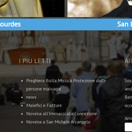
ourdes
San 
I PIU LETTI
AI
Preghiera Bolla Mistica Protezione dalle
Sos
persone malvagie
anc
news
Ben
Malefici e Fatture
acco
Novena all'Immacolata Concezione
Am
Novena a San Michele Arcangelo