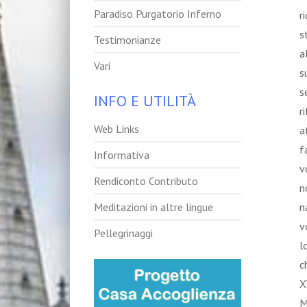
Paradiso Purgatorio Inferno
r
s
Testimonianze
a
Vari
s
s
INFO E UTILITÀ
r
Web Links
a
f
Informativa
v
Rendiconto Contributo
n
Meditazioni in altre lingue
n
v
Pellegrinaggi
l
c
X
M