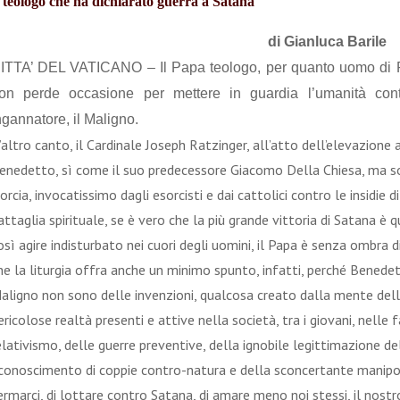
l teologo che ha dichiarato guerra a Satana
di Gianluca Barile
ITTA’ DEL VATICANO – Il Papa teologo, per quanto uomo di P
on perde occasione per mettere in guardia l’umanità contr
ngannatore, il Maligno.
’altro canto, il Cardinale Joseph Ratzinger, all’atto dell’elevazione 
enedetto, sì come il suo predecessore Giacomo Della Chiesa, ma so
orcia, invocatissimo dagli esorcisti e dai cattolici contro le insidie 
attaglia spirituale, se è vero che la più grande vittoria di Satana è q
osì agire indisturbato nei cuori degli uomini, il Papa è senza ombra
he la liturgia offra anche un minimo spunto, infatti, perché Benedet
aligno non sono delle invenzioni, qualcosa creato dalla mente dell’
ericolose realtà presenti e attive nella società, tra i giovani, nelle
elativismo, delle guerre preventive, della ignobile legittimazione del
iconoscimento di coppie contro-natura e della sconcertante manipolaz
ermarci, di lottare contro Satana, di amare meno noi stessi, il nostro