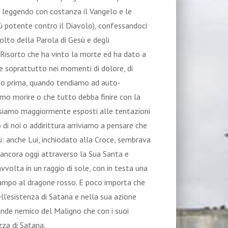
, leggendo con costanza il Vangelo e le
iù potente contro il Diavolo), confessandoci
colto della Parola di Gesù e degli
 Risorto che ha vinto la morte ed ha dato a
e e soprattutto nei momenti di dolore, di
mo prima, quando tendiamo ad auto-
remo morire o che tutto debba finire con la
 siamo maggiormente esposti alle tentazioni
 di noi o addirittura arriviamo a pensare che
sù: anche Lui, inchiodato alla Croce, sembrava
a ancora oggi attraverso
la Sua
Santa
e
volta in un raggio di sole, con in testa una
campo al dragone rosso. E poco importa che
ell’esistenza di Satana e nella sua azione
ande nemico del Maligno che con i suoi
zza di Satana.