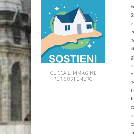
d
S
e
i
n
d
g
m
CLICCA L'IMMAGINE
e
PER SOSTENERCI
n
f
I
c
m
c
i