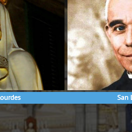
ourdes
San 