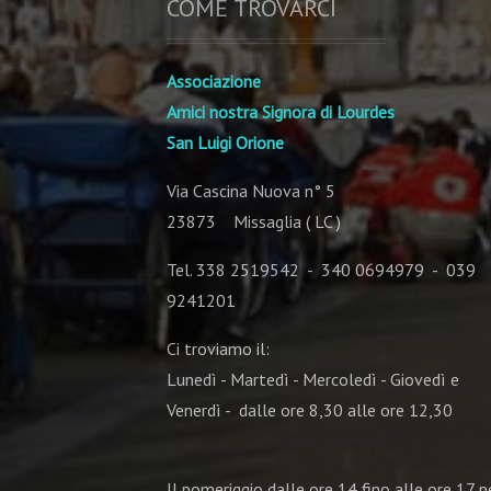
COME TROVARCI
Associazione
Amici nostra Signora di Lourdes
San Luigi Orione
Via Cascina Nuova n° 5
23873 Missaglia ( LC )
Tel. 338 2519542 - 340 0694979 - 039
9241201
Ci troviamo il:
Lunedì - Martedì - Mercoledì - Giovedì e
Venerdì - dalle ore 8,30 alle ore 12,30
Il pomeriggio dalle ore 14 fino alle ore 17 pe