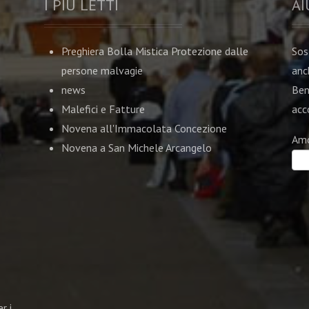
I PIU LETTI
AI
Preghiera Bolla Mistica Protezione dalle
Sos
persone malvagie
anc
news
Ben
Malefici e Fatture
acco
Novena all'Immacolata Concezione
Am
Novena a San Michele Arcangelo
r i