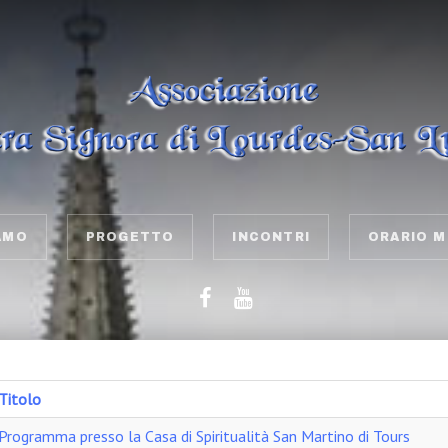
AMO
PROGETTO
INCONTRI
ORARIO M
Titolo
Programma presso la Casa di Spiritualità San Martino di Tours