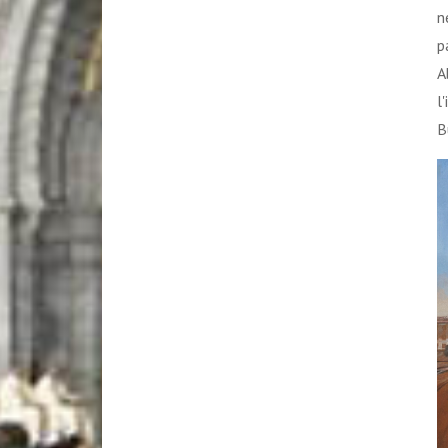
n
p
A
l
B