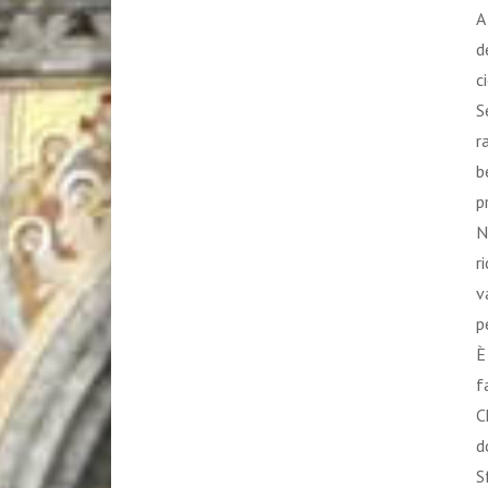
A
d
c
S
r
b
p
N
r
v
p
È
f
C
d
S