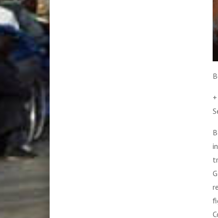
B
+
S
B
i
t
G
r
f
C