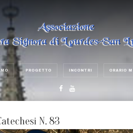
AMO
PROGETTO
INCONTRI
ORARIO M
Catechesi N. 83