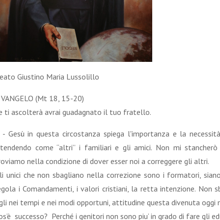
eato Giustino Maria Lussolillo
 VANGELO (Mt 18, 15-20)
e ti ascolterà avrai guadagnato il tuo fratello.
 - Gesù in questa circostanza spiega l'importanza e la necessità d
ntendendo come “altri” i familiari e gli amici. Non mi stancher
roviamo nella condizione di dover esser noi a correggere gli altri.
li unici che non sbagliano nella correzione sono i formatori, siano
egola i Comandamenti, i valori cristiani, la retta intenzione. Non 
igli nei tempi e nei modi opportuni, attitudine questa divenuta oggi 
os’è successo? Perché i genitori non sono piu’ in grado di fare gli edu