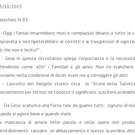
3/10/2015
atechesi N. 83
 - Oggi i farisei rimarrebbero muti e compiaciuti dinanzi a tutte le 
epravata e non ripeterebbero ai corrotti e ai trasgressori di ogni 
iò che non è lecito?" .
 - Gesù in questa circostanza spiega l'importanza e la necessità d
ntendendo come “altri” i familiari e gli amici. Non mi stancher
roviamo nella condizione di dover esser noi a correggere gli altri.
 – L’ascolto del Vangelo storico circa la “Storia della Salvez
pecialmente per chi non ne conosce il significato, susciterà probabi
 - Da Gesù scaturiva una forza tale da guarire tutti… ognuno di noi
uando si agisce bene e quando male.
a mancanza di amore nelle parole e nelle opere non produce 
nevitabilmente causano un abbassamento e spesso la perdita, del