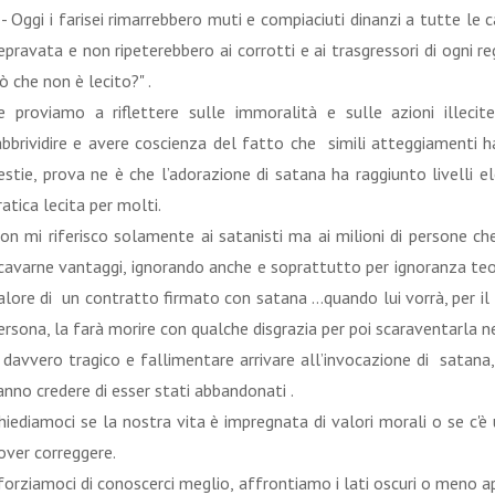
 - Oggi i farisei rimarrebbero muti e compiaciuti dinanzi a tutte le 
epravata e non ripeterebbero ai corrotti e ai trasgressori di ogni 
iò che non è lecito?" .
e proviamo a riflettere sulle immoralità e sulle azioni illec
abbrividire e avere coscienza del fatto che simili atteggiamenti h
estie, prova ne è che l’adorazione di satana ha raggiunto livelli 
ratica lecita per molti.
on mi riferisco solamente ai satanisti ma ai milioni di persone 
icavarne vantaggi, ignorando anche e soprattutto per ignoranza teol
alore di un contratto firmato con satana …quando lui vorrà, per il 
ersona, la farà morire con qualche disgrazia per poi scaraventarla ne
 davvero tragico e fallimentare arrivare all’invocazione di satan
anno credere di esser stati abbandonati .
hiediamoci se la nostra vita è impregnata di valori morali o se c'
over correggere.
forziamoci di conoscerci meglio, affrontiamo i lati oscuri o meno a