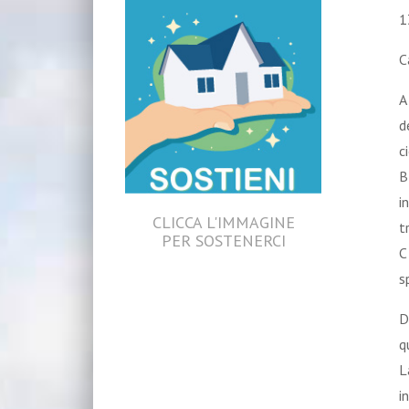
1
C
A
d
c
B
i
CLICCA L'IMMAGINE
t
PER SOSTENERCI
C
s
D
q
L
i