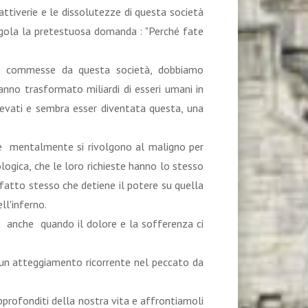
cattiverie e le dissolutezze di questa società
regola la pretestuosa domanda : "Perché fate
ite commesse da questa società, dobbiamo
anno trasformato miliardi di esseri umani in
elevati e sembra esser diventata questa, una
che mentalmente si rivolgono al maligno per
ogica, che le loro richieste hanno lo stesso
fatto stesso che detiene il potere su quella
ll'inferno.
a, anche quando il dolore e la sofferenza ci
è un atteggiamento ricorrente nel peccato da
pprofonditi della nostra vita e affrontiamoli