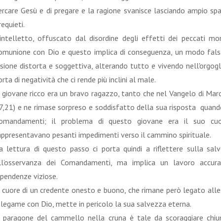
ercare Gesù e di pregare e la ragione svanisce lasciando ampio spaz
rrequieti.
'intelletto, offuscato dal disordine degli effetti dei peccati mo
omunione con Dio e questo implica di conseguenza, un modo falsat
isione distorta e soggettiva, alterando tutto e vivendo nell'orgogl
orta di negatività che ci rende più inclini al male.
l giovane ricco era un bravo ragazzo, tanto che nel Vangelo di Marc
7,21) e ne rimase sorpreso e soddisfatto della sua risposta quand
omandamenti; il problema di questo giovane era il suo cuo
appresentavano pesanti impedimenti verso il cammino spirituale.
a lettura di questo passo ci porta quindi a riflettere sulla s
ll’osservanza dei Comandamenti, ma implica un lavoro accura
ipendenze viziose.
l cuore di un credente onesto e buono, che rimane però legato all
l legame con Dio, mette in pericolo la sua salvezza eterna.
l paragone del cammello nella cruna è tale da scoraggiare chiu