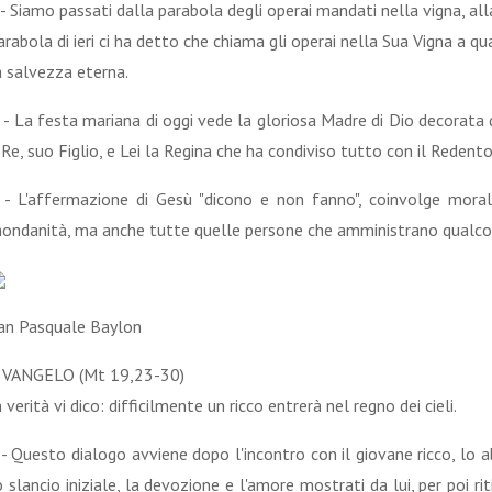
 - Siamo passati dalla parabola degli operai mandati nella vigna, al
arabola di ieri ci ha detto che chiama gli operai nella Sua Vigna a q
a salvezza eterna.
 - La festa mariana di oggi vede la gloriosa Madre di Dio decorata di
l Re, suo Figlio, e Lei la Regina che ha condiviso tutto con il Redento
 - L'affermazione di Gesù "dicono e non fanno", coinvolge moral
ondanità, ma anche tutte quelle persone che amministrano qualcosa
an Pasquale Baylon
 VANGELO (Mt 19,23-30)
n verità vi dico: difficilmente un ricco entrerà nel regno dei cieli.
 - Questo dialogo avviene dopo l'incontro con il giovane ricco, lo
o slancio iniziale, la devozione e l'amore mostrati da lui, per poi ri