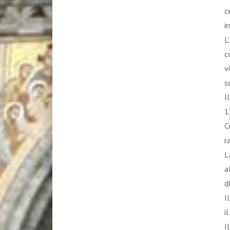
c
i
L
c
v
s
I
1
C
r
L
a
d
I
i
I