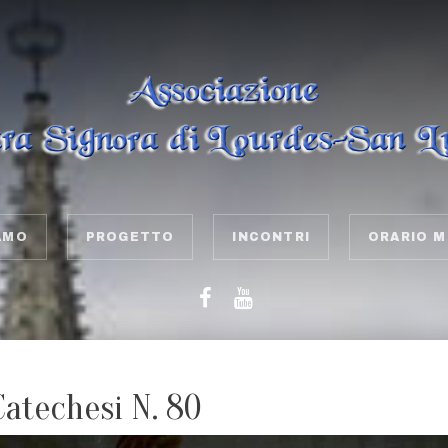
AMO
PROGETTO
INCONTRI
ORARIO M
Catechesi N. 80