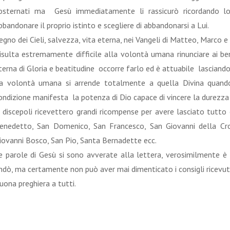
osternati ma Gesù immediatamente li rassicurò ricordando lo
bbandonare il proprio istinto e scegliere di abbandonarsi a Lui.
egno dei Cieli, salvezza, vita eterna, nei Vangeli di Matteo, Marco e
isulta estremamente difficile alla volontà umana rinunciare ai be
terna di Gloria e beatitudine occorre farlo ed è attuabile lasciando
a volontà umana si arrende totalmente a quella Divina quando 
ondizione manifesta la potenza di Dio capace di vincere la durezz
 discepoli ricevettero grandi ricompense per avere lasciato tutto
enedetto, San Domenico, San Francesco, San Giovanni della Cro
iovanni Bosco, San Pio, Santa Bernadette ecc.
e parole di Gesù si sono avverate alla lettera, verosimilmente è
ndò, ma certamente non può aver mai dimenticato i consigli ricevuti
uona preghiera a tutti.