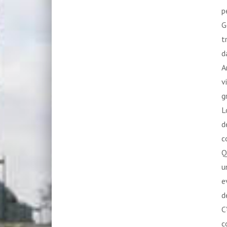
p
G
t
d
A
v
g
L
d
c
Q
u
e
d
C
c