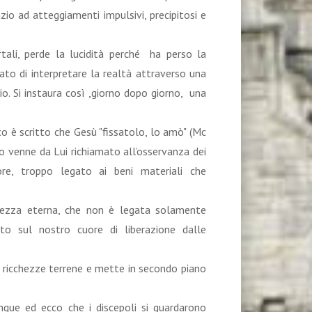
io ad atteggiamenti impulsivi, precipitosi e
rtali, perde la lucidità perché ha perso la
o di interpretare la realtà attraverso una
io. Si instaura così ,giorno dopo giorno, una
o è scritto che Gesù "fissatolo, lo amò" (Mc
o venne da Lui richiamato all’osservanza dei
re, troppo legato ai beni materiali che
alvezza eterna, che non è legata solamente
to sul nostro cuore di liberazione dalle
e ricchezze terrene e mette in secondo piano
nque ed ecco che i discepoli si guardarono