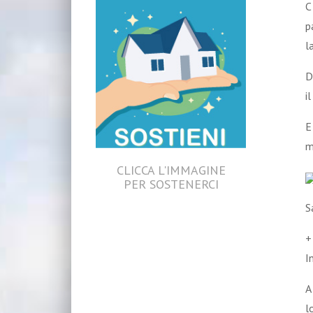
C
p
l
D
i
E
m
CLICCA L'IMMAGINE
PER SOSTENERCI
S
+
I
A
l