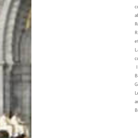
c
a
R
R
e
L
c
I
B
G
L
a
B