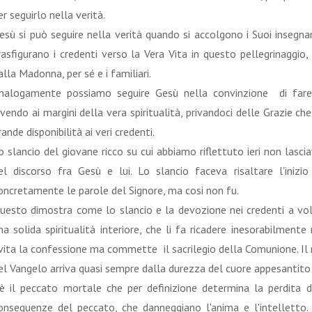
er seguirlo nella verità.
esù si può seguire nella verità quando si accolgono i Suoi insegn
rasfigurano i credenti verso la Vera Vita in questo pellegrinaggio, 
alla Madonna, per sé e i familiari.
nalogamente possiamo seguire Gesù nella convinzione di fare 
ivendo ai margini della vera spiritualità, privandoci delle Grazie 
rande disponibilità ai veri credenti.
o slancio del giovane ricco su cui abbiamo riflettuto ieri non las
el discorso fra Gesù e lui. Lo slancio faceva risaltare l'iniz
oncretamente le parole del Signore, ma cosi non fu.
uesto dimostra come lo slancio e la devozione nei credenti a volt
na solida spiritualità interiore, che li fa ricadere inesorabilmente 
vita la confessione ma commette il sacrilegio della Comunione. I
el Vangelo arriva quasi sempre dalla durezza del cuore appesantito 
'è il peccato mortale che per definizione determina la perdita 
onseguenze del peccato, che danneggiano l'anima e l'intelletto.