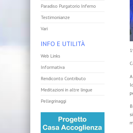
Paradiso Purgatorio Inferno
Testimonianze
Vari
INFO E UTILITÀ
1
Web Links
C
Informativa
A
Rendiconto Contributo
l
Meditazioni in altre lingue
p
Pellegrinaggi
B
s
m