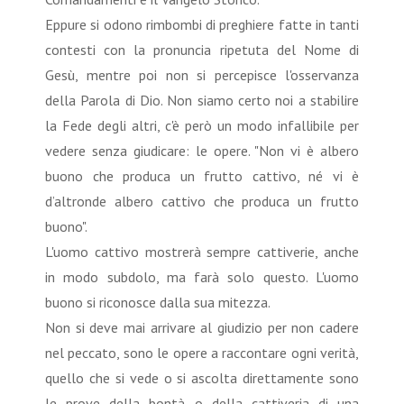
Eppure si odono rimbombi di preghiere fatte in tanti
contesti con la pronuncia ripetuta del Nome di
Gesù, mentre poi non si percepisce l'osservanza
della Parola di Dio. Non siamo certo noi a stabilire
la Fede degli altri, c'è però un modo infallibile per
vedere senza giudicare: le opere. "Non vi è albero
buono che produca un frutto cattivo, né vi è
d’altronde albero cattivo che produca un frutto
buono".
L'uomo cattivo mostrerà sempre cattiverie, anche
in modo subdolo, ma farà solo questo. L'uomo
buono si riconosce dalla sua mitezza.
Non si deve mai arrivare al giudizio per non cadere
nel peccato, sono le opere a raccontare ogni verità,
quello che si vede o si ascolta direttamente sono
le prove della bontà o della cattiveria di una