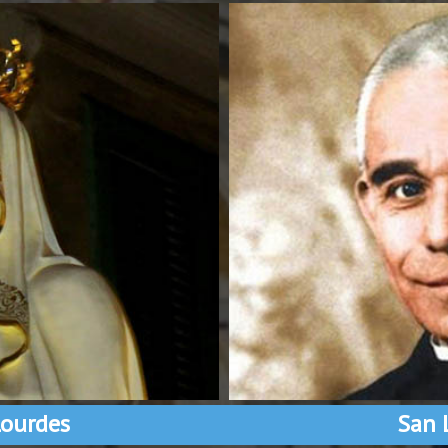
ourdes
San 