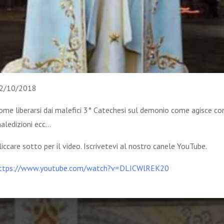
2/10/2018
ome liberarsi dai malefici 3° Catechesi sul demonio come agisce con 
aledizioni ecc...
liccare sotto per il video. Iscrivetevi al nostro canele YouTube.
ttps://www.youtube.com/watch?v=DLICWlREK20