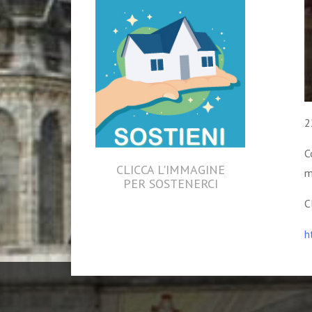
2
C
CLICCA L'IMMAGINE
m
PER SOSTENERCI
C
h