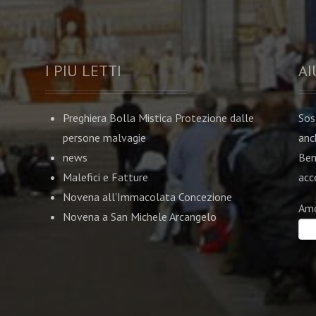
I PIU LETTI
AI
Preghiera Bolla Mistica Protezione dalle
Sos
persone malvagie
anc
news
Ben
Malefici e Fatture
acco
Novena all'Immacolata Concezione
Am
Novena a San Michele Arcangelo